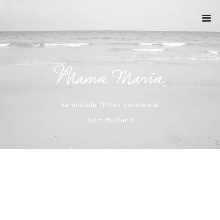
Ga
naar
de
inhoud
handmade fifties swimwear
from Holland