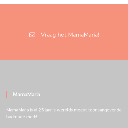
Vraag het MamaMaria!
MamaMaria
MamaMaria is al 25 jaar ‘s werelds meest toonaangevende
badmode merk!