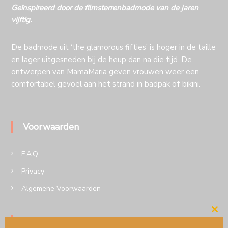
Geïnspireerd door de filmsterrenbadmode van de jaren
vijftig.
De badmode uit ‘the glamorous fifties’ is hoger in de taille
en lager uitgesneden bij de heup dan na die tijd. De
ontwerpen van MamaMaria geven vrouwen weer een
comfortabel gevoel aan het strand in badpak of bikini.
Voorwaarden
F.A.Q
Privacy
Algemene Voorwaarden
Cl
Volg MamaMaria op insta of Facebook