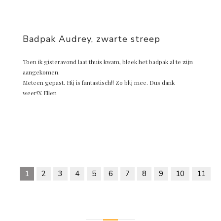
Badpak Audrey, zwarte streep
Toen ik gisteravond laat thuis kwam, bleek het badpak al te zijn
aangekomen.
Meteen gepast. Hij is fantastisch!! Zo blij mee. Dus dank
weer!X Ellen
1
2
3
4
5
6
7
8
9
10
11
Reviews