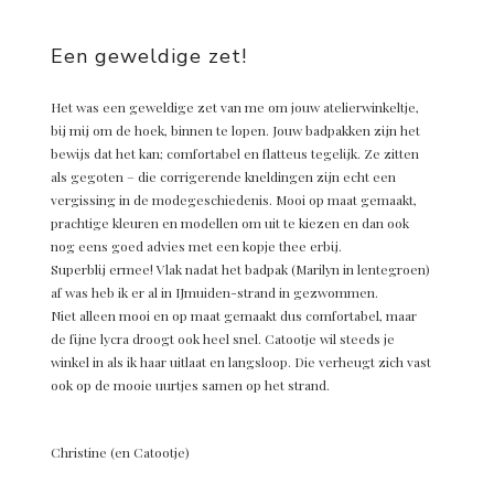
Een geweldige zet!
Het was een geweldige zet van me om jouw atelierwinkeltje,
bij mij om de hoek, binnen te lopen. Jouw badpakken zijn het
bewijs dat het kan; comfortabel en flatteus tegelijk. Ze zitten
als gegoten – die corrigerende kneldingen zijn echt een
vergissing in de modegeschiedenis. Mooi op maat gemaakt,
prachtige kleuren en modellen om uit te kiezen en dan ook
nog eens goed advies met een kopje thee erbij.
Superblij ermee! Vlak nadat het badpak (Marilyn in lentegroen)
af was heb ik er al in IJmuiden-strand in gezwommen.
Niet alleen mooi en op maat gemaakt dus comfortabel, maar
de fijne lycra droogt ook heel snel. Catootje wil steeds je
winkel in als ik haar uitlaat en langsloop. Die verheugt zich vast
ook op de mooie uurtjes samen op het strand.
Christine (en Catootje)