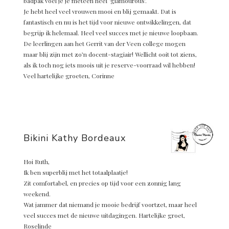
badpak voel je je meteen heel ‘glamourous’.
Je hebt heel veel vrouwen mooi en blij gemaakt. Dat is
fantastisch en nu is het tijd voor nieuwe ontwikkelingen, dat
begrijp ik helemaal. Heel veel succes met je nieuwe loopbaan.
De leerlingen aan het Gerrit van der Veen college mogen
maar blij zijn met zo’n docent-stagiair! Wellicht ooit tot ziens,
als ik toch nog iets moois uit je reserve-voorraad wil hebben!
Veel hartelijke groeten, Corinne
Bikini Kathy Bordeaux
Hoi Ruth,
Ik ben superblij met het totaalplaatje!
Zit comfortabel, en precies op tijd voor een zonnig lang
weekend.
Wat jammer dat niemand je mooie bedrijf voortzet, maar heel
veel succes met de nieuwe uitdagingen. Hartelijke groet,
Roselinde