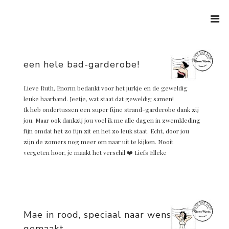
Ga
naar
de
inhoud
een hele bad-garderobe!
Lieve Ruth, Enorm bedankt voor het jurkje en de geweldig
leuke haarband. Jeetje, wat staat dat geweldig samen!
Ik heb ondertussen een super fijne strand-garderobe dank zij
jou. Maar ook dankzij jou voel ik me alle dagen in zwemkleding
fijn omdat het zo fijn zit en het zo leuk staat. Echt, door jou
zijn de zomers nog meer om naar uit te kijken. Nooit
vergeten hoor, je maakt het verschil ❤️ Liefs Elleke
Mae in rood, speciaal naar wens
gemaakt