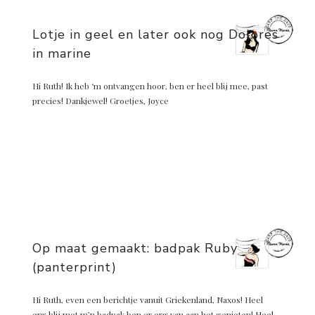
Lotje in geel en later ook nog Dolores
in marine
Hi Ruth! Ik heb ‘m ontvangen hoor, ben er heel blij mee, past
precies! Dankjewel! Groetjes, Joyce
Op maat gemaakt: badpak Ruby
(panterprint)
Hi Ruth, even een berichtje vanuit Griekenland, Naxos! Heel
erg blij met m’n badpak ben er erg van aan het genieten! Heel