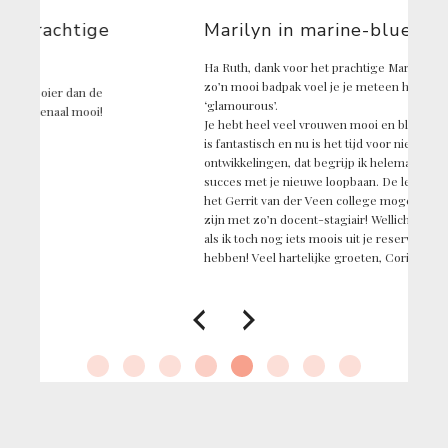
Marilyn in marine-blue
Ha Ruth, dank voor het prachtige Marilyn badpak. In
zo’n mooi badpak voel je je meteen heel
‘glamourous’.
Je hebt heel veel vrouwen mooi en blij gemaakt. Dat
is fantastisch en nu is het tijd voor nieuwe
ontwikkelingen, dat begrijp ik helemaal. Heel veel
succes met je nieuwe loopbaan. De leerlingen aan
het Gerrit van der Veen college mogen maar blij
zijn met zo’n docent-stagiair! Wellicht ooit tot ziens,
als ik toch nog iets moois uit je reserve-voorraad wil
hebben! Veel hartelijke groeten, Corinne