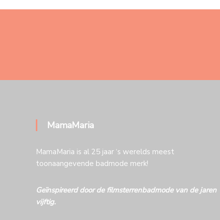
MamaMaria
MamaMaria is al 25 jaar ‘s werelds meest
toonaangevende badmode merk!
Geïnspireerd door de filmsterrenbadmode van de jaren
vijftig.