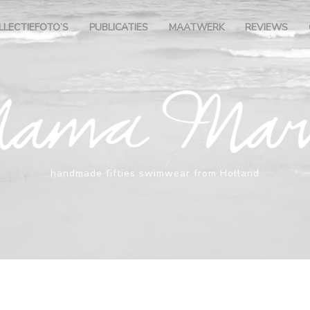
LLECTIEFOTO’S
PUBLICATIES
MAATWERK
REVIEWS
handmade fifties swimwear from Holland