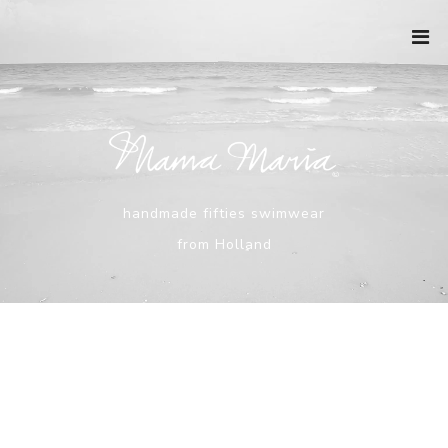
Ga
naar
de
inhoud
handmade fifties swimwear
from Holland