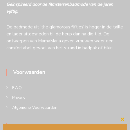
Geïnspireerd door de filmsterrenbadmode van de jaren
vijftig.
De badmode uit ‘the glamorous fifties’ is hoger in de taille
en lager uitgesneden bij de heup dan na die tijd. De
ontwerpen van MamaMaria geven vrouwen weer een
comfortabel gevoel aan het strand in badpak of bikini.
Voorwaarden
F.A.Q
Privacy
Algemene Voorwaarden
Cl
Volg MamaMaria op insta of Facebook