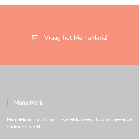
Vraag het MamaMaria!
MamaMaria
MamaMaria is al 25 jaar ‘s werelds meest toonaangevende
badmode merk!