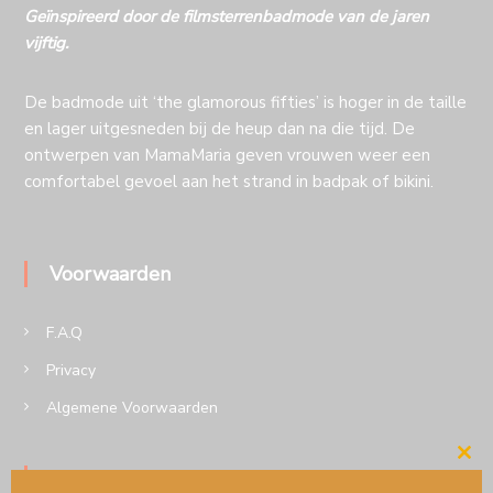
Geïnspireerd door de filmsterrenbadmode van de jaren
vijftig.
De badmode uit ‘the glamorous fifties’ is hoger in de taille
en lager uitgesneden bij de heup dan na die tijd. De
ontwerpen van MamaMaria geven vrouwen weer een
comfortabel gevoel aan het strand in badpak of bikini.
Voorwaarden
F.A.Q
Privacy
Algemene Voorwaarden
Cl
Volg MamaMaria op insta of Facebook