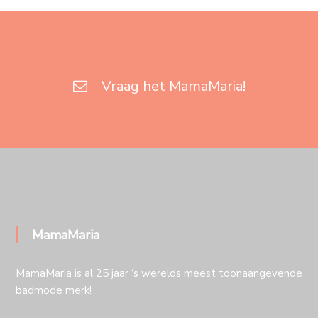
Vraag het MamaMaria!
MamaMaria
MamaMaria is al 25 jaar ‘s werelds meest toonaangevende
badmode merk!