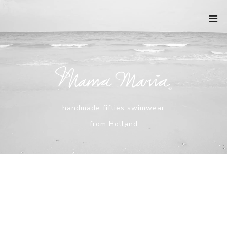
Ga
naar
de
inhoud
handmade fifties swimwear
from Holland