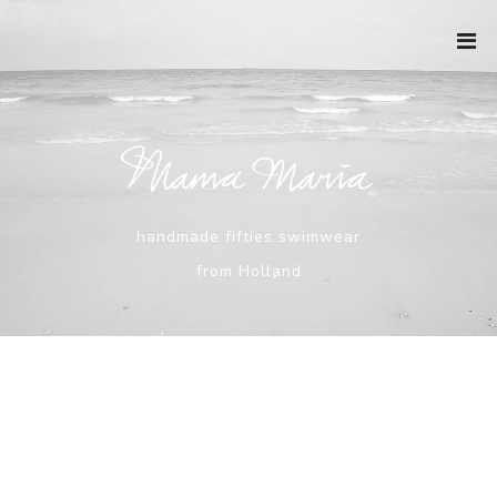
Ga
naar
de
inhoud
handmade fifties swimwear
from Holland