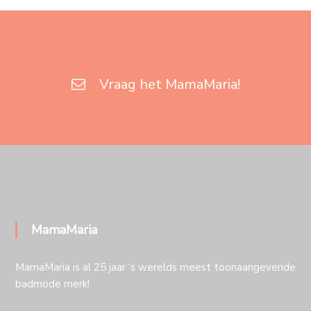
Vraag het MamaMaria!
MamaMaria
MamaMaria is al 25 jaar ‘s werelds meest toonaangevende
badmode merk!