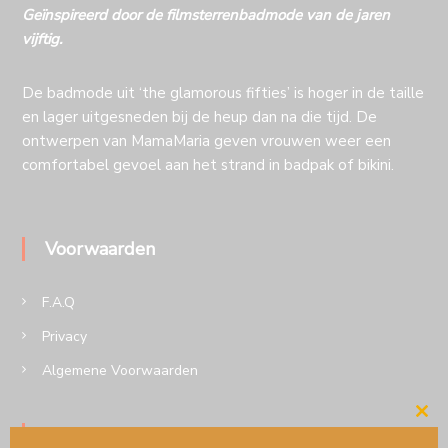
Geïnspireerd door de filmsterrenbadmode van de jaren
vijftig.
De badmode uit ‘the glamorous fifties’ is hoger in de taille
en lager uitgesneden bij de heup dan na die tijd. De
ontwerpen van MamaMaria geven vrouwen weer een
comfortabel gevoel aan het strand in badpak of bikini.
Voorwaarden
F.A.Q
Privacy
Algemene Voorwaarden
Cl
Volg MamaMaria op insta of Facebook