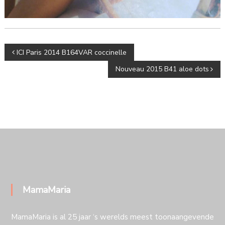
Bericht
ICI Paris 2014 B164VAR coccinelle
navigatie
Nouveau 2015 B41 aloe dots
MamaMaria
MamaMaria is al 25 jaar ‘s werelds meest toonaangevende