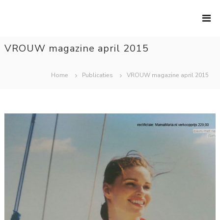
Ga
naar
de
VROUW magazine april 2015
inhoud
Home
Publicaties
VROUW magazine april 2015