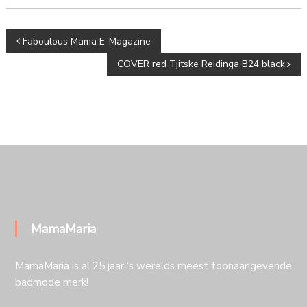
Bericht
Faboulous Mama E-Magazine
navigatie
COVER red Tjitske Reidinga B24 black
MamaMaria
MamaMaria is al 25 jaar ‘s werelds meest toonaangevende
badmode merk!