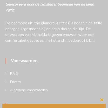
Geïnspireerd door de filmsterrenbadmode van de jaren
vijftig.
De badmode uit ‘the glamorous fifties’ is hoger in de taille
en lager uitgesneden bij de heup dan na die tijd. De
ontwerpen van MamaMaria geven vrouwen weer een
comfortabel gevoel aan het strand in badpak of bikini.
Voorwaarden
F.A.Q
Privacy
Algemene Voorwaarden
Cl
Volg MamaMaria op insta of Facebook