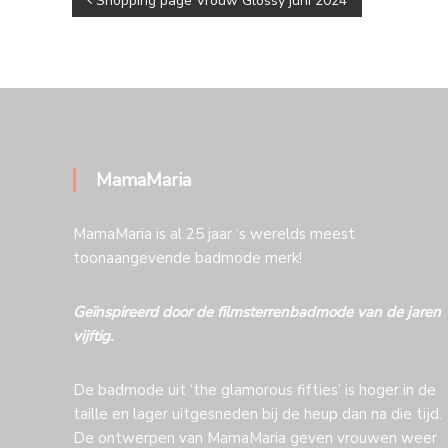
B
Shopping page Vrouw Glossy juni 2024
e
r
i
MamaMaria
c
MamaMaria is al 25 jaar ‘s werelds meest
h
toonaangevende badmode merk!
t
Geïnspireerd door de filmsterrenbadmode van de jaren
vijftig.
n
De badmode uit ‘the glamorous fifties’ is hoger in de
a
taille en lager uitgesneden bij de heup dan na die tijd.
De ontwerpen van MamaMaria geven vrouwen weer