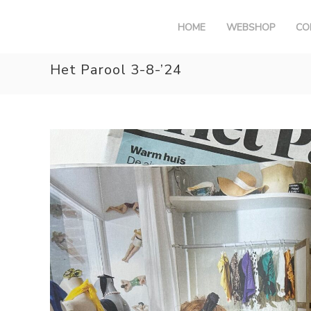
G
HOME
WEBSHOP
CO
a
n
Het Parool 3-8-’24
a
a
r
d
e
i
n
h
o
u
d