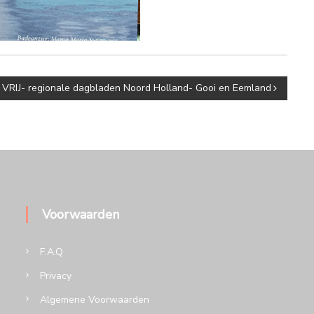
VRIJ- regionale dagbladen Noord Holland- Gooi en Eemland
Voorwaarden
F.A.Q
Privacy
Algemene Voorwaarden