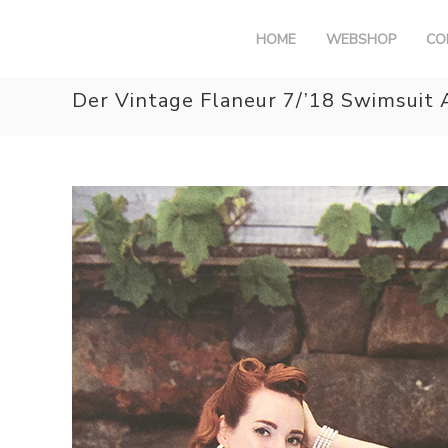
G
HOME
WEBSHOP
CO
a
n
Der Vintage Flaneur 7/’18 Swimsuit 
a
a
r
d
e
i
n
h
o
u
d